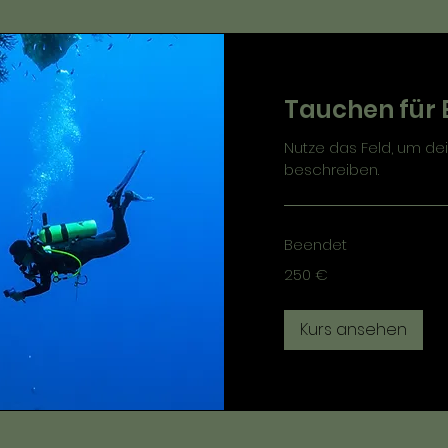
Tauchen für 
Nutze das Feld, um dei
beschreiben.
Beendet
250
250 €
Euro
Kurs ansehen