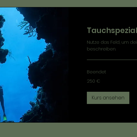
Tauchspezial
Nutze das Feld, um dei
beschreiben.
Beendet
250
250 €
Euro
Kurs ansehen