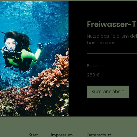
Freiwasser-
Nutze das Feld, um dei
beschreiben.
Beendet
250
250 €
Euro
Kurs ansehen
Start
Impressum
Datenschutz